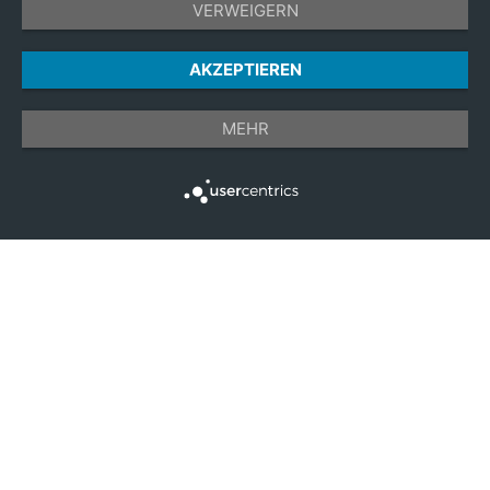
VERWEIGERN
AKZEPTIEREN
MEHR
Ort: Quedlinburg
1
Hotel Zum Brauhaus