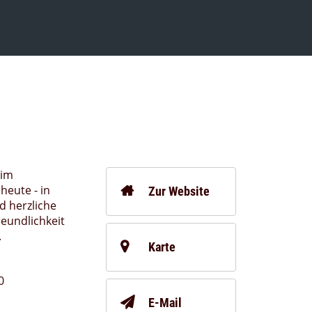
 im
heute - in
Zur Website
d herzliche
reundlichkeit
.
Karte
0
E-Mail